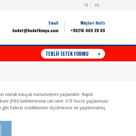
TR
EN
Email
Müşteri Hattı
hedef@hedefkimya.com
+90216 469 28 69
TEKLİF İSTEK FORMU
n olarak kauçuk numunelerini yaşlandırır. Rapid
ksini (PRI) belirlemesine izin verir. 07E hücre yaşlanması
ibi fiziksel özelliklerinin ölçülmesine ve yaşlanmamış