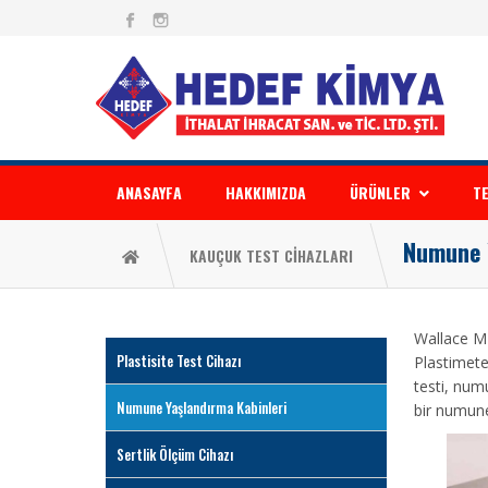
ANASAYFA
HAKKIMIZDA
ÜRÜNLER
TE
Numune 
KAUÇUK TEST CİHAZLARI
Wallace MR
Plastisite Test Cihazı
Plastimeter
testi, num
Numune Yaşlandırma Kabinleri
bir numune 
Sertlik Ölçüm Cihazı