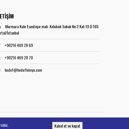
LETİŞİM
Marmara Kule Esentepe mah. Kelebek Sokak No:2 Kat:19 D:165
rtal/İstanbul
+90216 469 28 69
+90216 469 28 70
hedef@hedefkimya.com
siniz.
Kabul et ve kapat