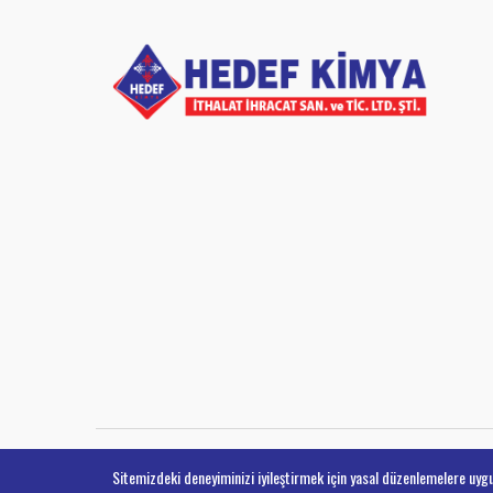
Sitemizdeki deneyiminizi iyileştirmek için yasal düzenlemelere uygu
Hedef Kimya Copyright 2021