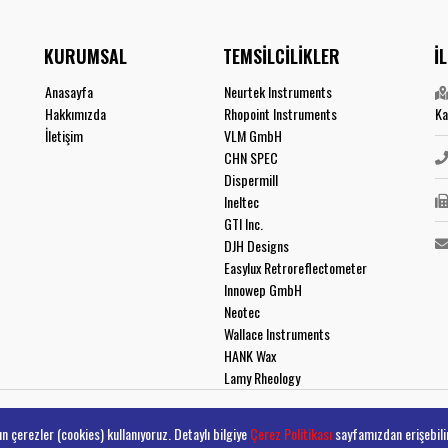
KURUMSAL
TEMSİLCİLİKLER
İ
Anasayfa
Neurtek Instruments
Hakkımızda
Rhopoint Instruments
Ka
İletişim
VLM GmbH
CHN SPEC
Dispermill
Ineltec
GTI Inc.
DJH Designs
Easylux Retroreflectometer
Innowep GmbH
Neotec
Wallace Instruments
HANK Wax
Lamy Rheology
n çerezler (cookies) kullanıyoruz. Detaylı bilgiye
Çerez Politikası
sayfamızdan erişebilir