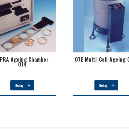
PRA Ageing Chamber -
O7E Multi-Cell Ageing 
O14
Detay
Detay