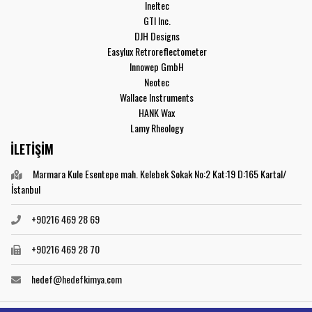
Ineltec
GTI Inc.
DJH Designs
Easylux Retroreflectometer
Innowep GmbH
Neotec
Wallace Instruments
HANK Wax
Lamy Rheology
İLETİŞİM
Marmara Kule Esentepe mah. Kelebek Sokak No:2 Kat:19 D:165 Kartal/
İstanbul
+90216 469 28 69
+90216 469 28 70
hedef@hedefkimya.com