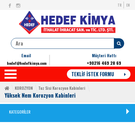
TR
EN
Email
Müşteri Hattı
+90216 469 28 69
hedef@hedefkimya.com
TEKLİF İSTEK FORMU
KOROZYON
Tuz Sisi Korozyon Kabinleri
Yüksek Nem Korozyon Kabinleri
KATEGORİLER