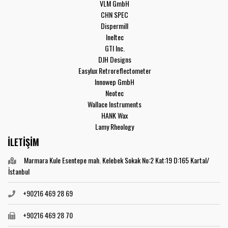
VLM GmbH
CHN SPEC
Dispermill
Ineltec
GTI Inc.
DJH Designs
Easylux Retroreflectometer
Innowep GmbH
Neotec
Wallace Instruments
HANK Wax
Lamy Rheology
İLETİŞİM
Marmara Kule Esentepe mah. Kelebek Sokak No:2 Kat:19 D:165 Kartal/
İstanbul
+90216 469 28 69
+90216 469 28 70