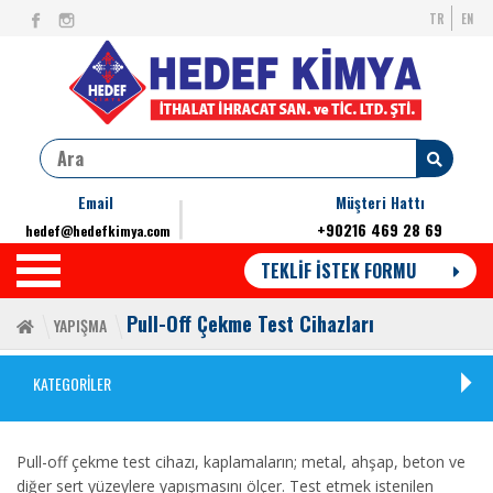
TR
EN
Email
Müşteri Hattı
+90216 469 28 69
hedef@hedefkimya.com
TEKLİF İSTEK FORMU
Pull-Off Çekme Test Cihazları
YAPIŞMA
KATEGORİLER
Pull-off çekme test cihazı, kaplamaların; metal, ahşap, beton ve
diğer sert yüzeylere yapışmasını ölçer. Test etmek istenilen