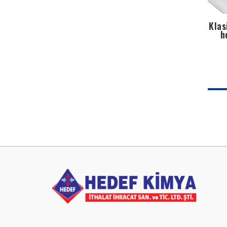
Klas
h