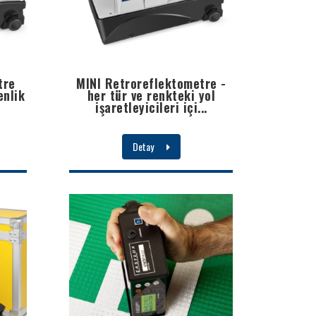
tre
MINI Retroreflektometre -
enlik
her tür ve renkteki yol
işaretleyicileri içi...
Detay