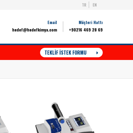
TR
EN
Email
Müşteri Hattı
hedef@hedefkimya.com
+90216 469 28 69
TEKLİF İSTEK FORMU