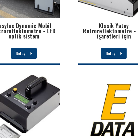
asylux Dynamic Mobil
Klasik Yatay
troreflektometre - LED
Retroreflektometre - 
optik sistem
işaretleri için
Detay
Detay