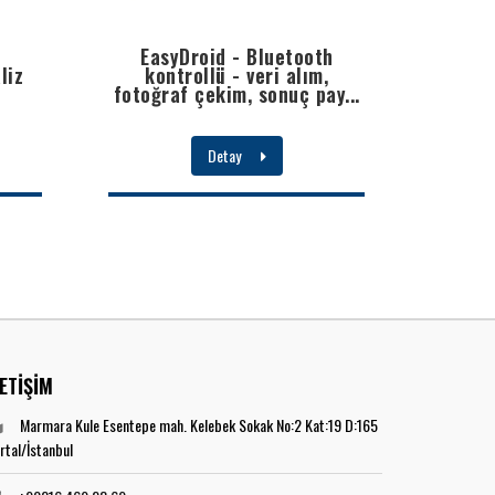
z
EasyDroid - Bluetooth
liz
kontrollü - veri alım,
fotoğraf çekim, sonuç pay...
Detay
LETİŞİM
Marmara Kule Esentepe mah. Kelebek Sokak No:2 Kat:19 D:165
rtal/İstanbul