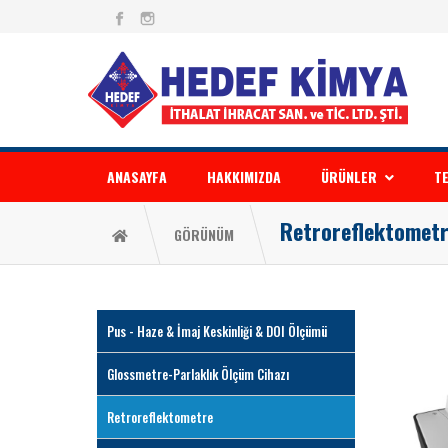
ANASAYFA
HAKKIMIZDA
ÜRÜNLER
TE
Retroreflektomet
GÖRÜNÜM
Pus - Haze & İmaj Keskinliği & DOI Ölçümü
Glossmetre-Parlaklık Ölçüm Cihazı
Retroreflektometre