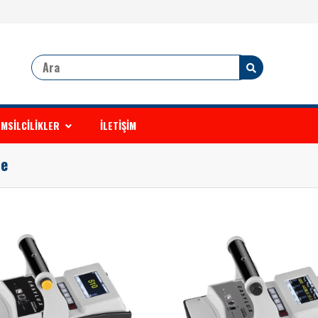
MSİLCİLİKLER
İLETİŞİM
re