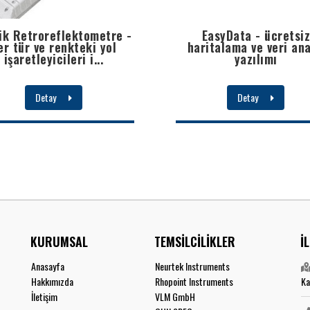
ik Retroreflektometre -
EasyData - ücretsi
er tür ve renkteki yol
haritalama ve veri ana
işaretleyicileri i...
yazılımı
Detay
Detay
KURUMSAL
TEMSİLCİLİKLER
İ
Anasayfa
Neurtek Instruments
Hakkımızda
Rhopoint Instruments
Ka
İletişim
VLM GmbH