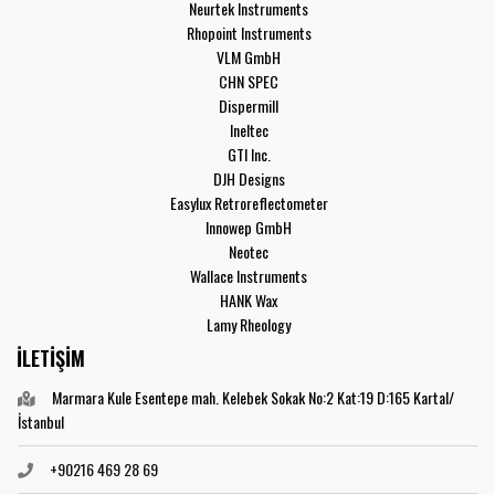
Neurtek Instruments
Rhopoint Instruments
VLM GmbH
CHN SPEC
Dispermill
Ineltec
GTI Inc.
DJH Designs
Easylux Retroreflectometer
Innowep GmbH
Neotec
Wallace Instruments
HANK Wax
Lamy Rheology
İLETİŞİM
Marmara Kule Esentepe mah. Kelebek Sokak No:2 Kat:19 D:165 Kartal/
İstanbul
+90216 469 28 69