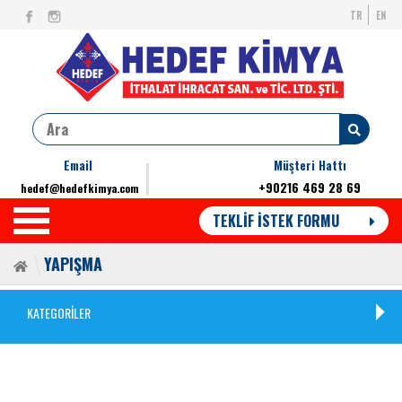
TR
EN
Email
Müşteri Hattı
+90216 469 28 69
hedef@hedefkimya.com
TEKLİF İSTEK FORMU
YAPIŞMA
KATEGORİLER