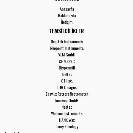
Anasayfa
Hakkımızda
İletişim
TEMSİLCİLİKLER
Neurtek Instruments
Rhopoint Instruments
VLM GmbH
CHN SPEC
Dispermill
Ineltec
GTI Inc.
DJH Designs
Easylux Retroreflectometer
Innowep GmbH
Neotec
Wallace Instruments
HANK Wax
Lamy Rheology