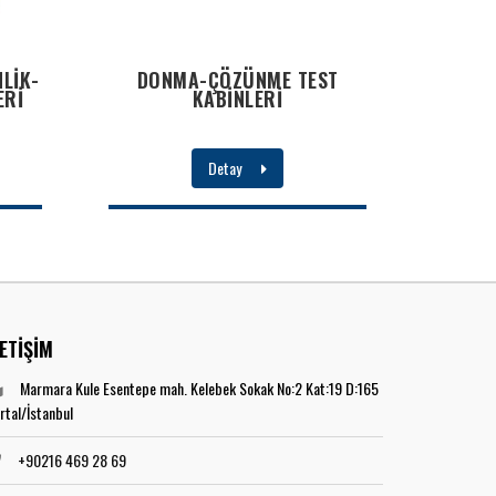
LİK-
DONMA-ÇÖZÜNME TEST
ERİ
KABİNLERİ
Detay
LETİŞİM
Marmara Kule Esentepe mah. Kelebek Sokak No:2 Kat:19 D:165
rtal/İstanbul
+90216 469 28 69