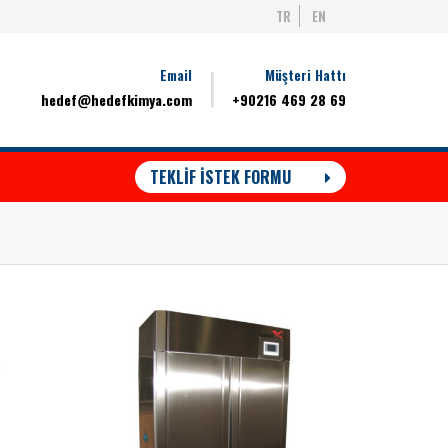
TR
EN
Email
Müşteri Hattı
hedef@hedefkimya.com
+90216 469 28 69
TEKLİF İSTEK FORMU