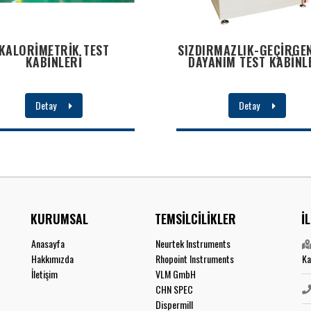
KALORİMETRİK TEST
SIZDIRMAZLIK-GEÇİRGEN
KABİNLERİ
DAYANIM TEST KABİNL
Detay
Detay
KURUMSAL
TEMSİLCİLİKLER
İ
Anasayfa
Neurtek Instruments
Hakkımızda
Rhopoint Instruments
Ka
İletişim
VLM GmbH
CHN SPEC
Dispermill