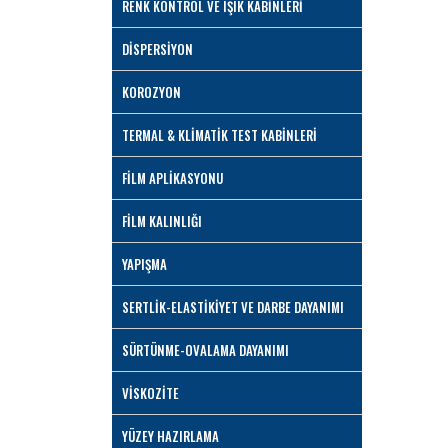
RENK KONTROL VE IŞIK KABİNLERİ
DİSPERSİYON
KOROZYON
TERMAL & KLİMATİK TEST KABİNLERİ
FİLM APLİKASYONU
FİLM KALINLIĞI
YAPIŞMA
SERTLİK-ELASTİKİYET VE DARBE DAYANIMI
SÜRTÜNME-OVALAMA DAYANIMI
VİSKOZİTE
YÜZEY HAZIRLAMA