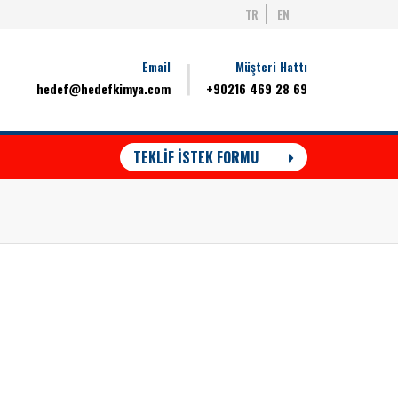
TR
EN
Email
Müşteri Hattı
hedef@hedefkimya.com
+90216 469 28 69
TEKLİF İSTEK FORMU