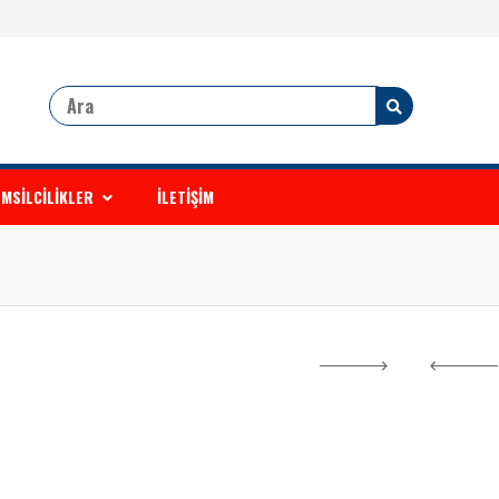
MSİLCİLİKLER
İLETİŞİM