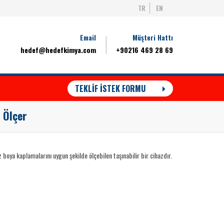
TR
EN
Email
Müşteri Hattı
hedef@hedefkimya.com
+90216 469 28 69
TEKLİF İSTEK FORMU
 Ölçer
boya kaplamalarını uygun şekilde ölçebilen taşınabilir bir cihazdır.