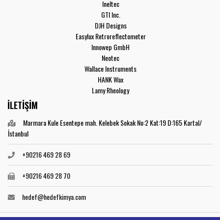
Ineltec
GTI Inc.
DJH Designs
Easylux Retroreflectometer
Innowep GmbH
Neotec
Wallace Instruments
HANK Wax
Lamy Rheology
İLETİŞİM
Marmara Kule Esentepe mah. Kelebek Sokak No:2 Kat:19 D:165 Kartal/
İstanbul
+90216 469 28 69
+90216 469 28 70
hedef@hedefkimya.com