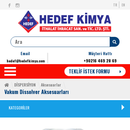
TR
EN
Email
Müşteri Hattı
+90216 469 28 69
hedef@hedefkimya.com
TEKLİF İSTEK FORMU
DİSPERSİYON
Aksesuarlar
Vakum Dissolver Aksesuarları
KATEGORİLER