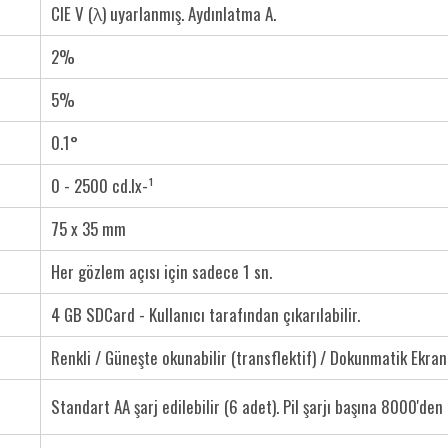
CIE V (λ) uyarlanmış. Aydınlatma A.
2%
5%
0.1°
0 - 2500 cd.lx-¹
75 x 35 mm
Her gözlem açısı için sadece 1 sn.
4 GB SDCard - Kullanıcı tarafından çıkarılabilir.
Renkli / Güneşte okunabilir (transflektif) / Dokunmatik Ekran
Standart AA şarj edilebilir (6 adet). Pil şarjı başına 8000'den