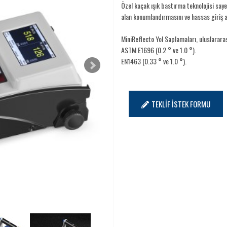
Özel kaçak ışık bastırma teknolojisi saye
alan konumlandırmasını ve hassas giriş a
MiniReflecto Yol Saplamaları, uluslararas
ASTM E1696 (0.2 ° ve 1.0 °).
EN1463 (0.33 ° ve 1.0 °).
TEKLİF İSTEK FORMU