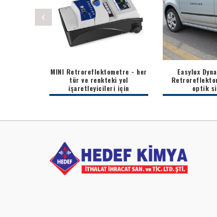
metre Dikey
MINI Retroreflektometre - her
Easylux Dyn
üvenlik
tür ve renkteki yol
Retroreflekto
için
işaretleyicileri için
optik s