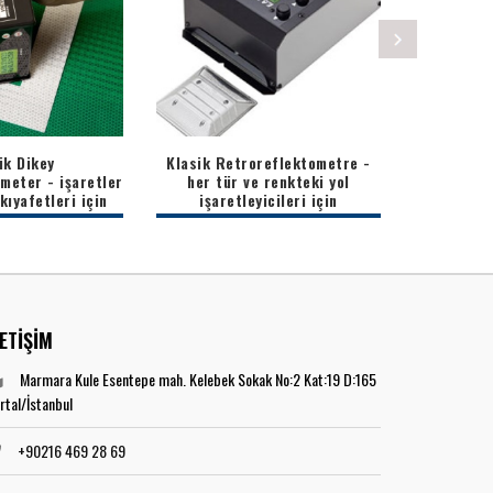
ik Dikey
Klasik Retroreflektometre -
EasyData -
meter - işaretler
her tür ve renkteki yol
ve ver
kıyafetleri için
işaretleyicileri için
LETİŞİM
Marmara Kule Esentepe mah. Kelebek Sokak No:2 Kat:19 D:165
rtal/İstanbul
+90216 469 28 69