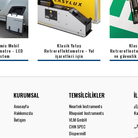
amic Mobil
Klasik Yatay
Klas
metre - LED
Retroreflektometre - Yol
Retroreflecto
istem
işaretleri için
ve güvenlik 
KURUMSAL
TEMSİLCİLİKLER
İ
Anasayfa
Neurtek Instruments
Hakkımızda
Rhopoint Instruments
Ka
İletişim
VLM GmbH
CHN SPEC
Dispermill