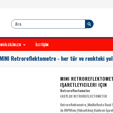
MSİLCİLİKLER
İLETİŞİM
MINI Retroreflektometre - her tür ve renkteki yol i
MINI RETROREFLEKTOMET
IŞARETLEYICILERI IÇIN
Retroreflectometer
EASYLUX RETROREFLECTOMETER
Retroreflektometre_MiniReflecto Road St
ile RRPM'nin (Yükseltilmiş Kaldırım İşaretle