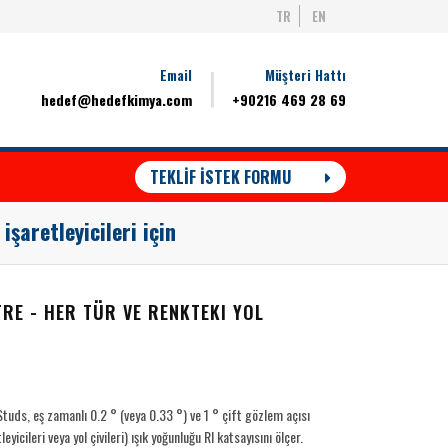
TR
EN
Email
Müşteri Hattı
hedef@hedefkimya.com
+90216 469 28 69
TEKLİF İSTEK FORMU
şaretleyicileri için
RE - HER TÜR VE RENKTEKI YOL
uds, eş zamanlı 0.2 ° (veya 0.33 °) ve 1 ° çift gözlem açısı
yicileri veya yol çivileri) ışık yoğunluğu RI katsayısını ölçer.