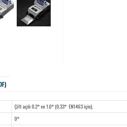
DF)
Çift açılı 0.2° ve 1.0° (0.33° EN1463 için).
0°