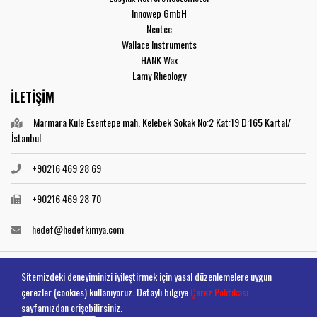
Innowep GmbH
Neotec
Wallace Instruments
HANK Wax
Lamy Rheology
İLETİŞİM
Marmara Kule Esentepe mah. Kelebek Sokak No:2 Kat:19 D:165 Kartal/
İstanbul
+90216 469 28 69
+90216 469 28 70
hedef@hedefkimya.com
Sitemizdeki deneyiminizi iyileştirmek için yasal düzenlemelere uygun
Hedef Kimya Copyright 2021
çerezler (cookies) kullanıyoruz. Detaylı bilgiye
Çerez Politikası
sayfamızdan erişebilirsiniz.