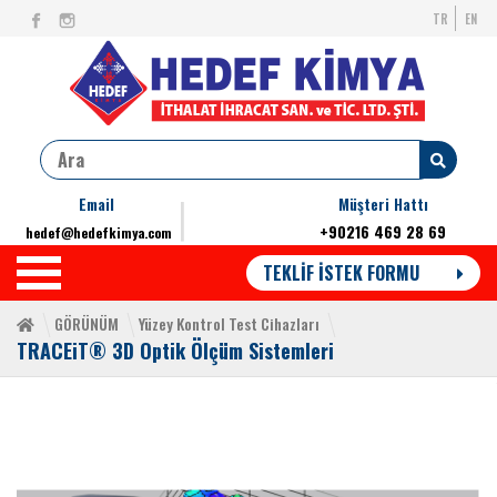
TR
EN
Email
Müşteri Hattı
+90216 469 28 69
hedef@hedefkimya.com
TEKLİF İSTEK FORMU
GÖRÜNÜM
Yüzey Kontrol Test Cihazları
TRACEiT® 3D Optik Ölçüm Sistemleri