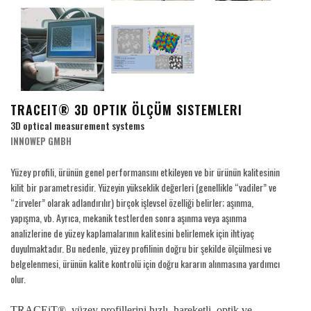
TRACEIT® 3D OPTIK ÖLÇÜM SISTEMLERI
3D optical measurement systems
INNOWEP GMBH
Yüzey profili, ürünün genel performansını etkileyen ve bir ürünün kalitesinin
kilit bir parametresidir. Yüzeyin yükseklik değerleri (genellikle “vadiler” ve
“zirveler” olarak adlandırılır) birçok işlevsel özelliği belirler; aşınma,
yapışma, vb. Ayrıca, mekanik testlerden sonra aşınma veya aşınma
analizlerine de yüzey kaplamalarının kalitesini belirlemek için ihtiyaç
duyulmaktadır. Bu nedenle, yüzey profilinin doğru bir şekilde ölçülmesi ve
belgelenmesi, ürünün kalite kontrolü için doğru kararın alınmasına yardımcı
olur.
TRACEiT®, yüzey profillerini hızlı, hareketli, optik ve