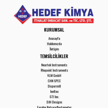
KURUMSAL
Anasayfa
Hakkımızda
İletişim
TEMSİLCİLİKLER
Neurtek Instruments
Rhopoint Instruments
VLM GmbH
CHN SPEC
Dispermill
Ineltec
GTI Inc.
DJH Designs
Easylux Retroreflectometer