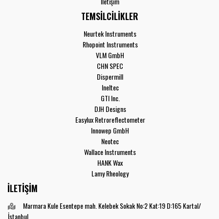
İletişim
TEMSİLCİLİKLER
Neurtek Instruments
Rhopoint Instruments
VLM GmbH
CHN SPEC
Dispermill
Ineltec
GTI Inc.
DJH Designs
Easylux Retroreflectometer
Innowep GmbH
Neotec
Wallace Instruments
HANK Wax
Lamy Rheology
İLETİŞİM
Marmara Kule Esentepe mah. Kelebek Sokak No:2 Kat:19 D:165 Kartal/
İstanbul