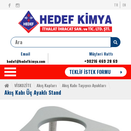
TR
EN
Email
Müşteri Hattı
+90216 469 28 69
hedef@hedefkimya.com
TEKLİF İSTEK FORMU
VİSKOZİTE
Akış Kapları
Akış Kabı Taşıyıcı Ayakları
Akış Kabı Üç Ayaklı Stand