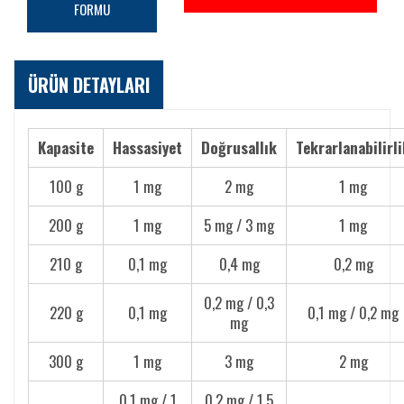
FORMU
ÜRÜN DETAYLARI
Kapasite
Hassasiyet
Doğrusallık
Tekrarlanabilirli
100 g
1 mg
2 mg
1 mg
200 g
1 mg
5 mg / 3 mg
1 mg
210 g
0,1 mg
0,4 mg
0,2 mg
0,2 mg / 0,3
220 g
0,1 mg
0,1 mg / 0,2 mg
mg
300 g
1 mg
3 mg
2 mg
0,1 mg / 1
0,2 mg / 1,5