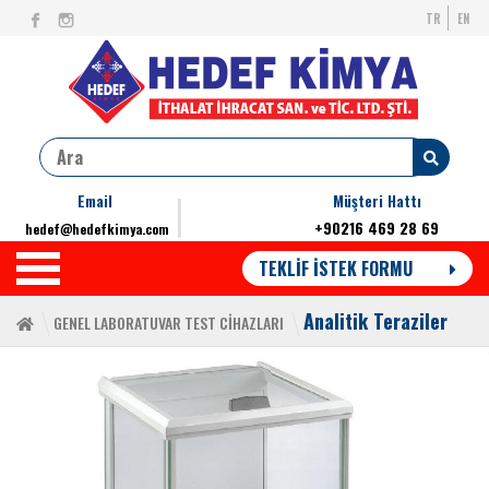
TR
EN
Email
Müşteri Hattı
+90216 469 28 69
hedef@hedefkimya.com
TEKLİF İSTEK FORMU
Analitik Teraziler
GENEL LABORATUVAR TEST CİHAZLARI