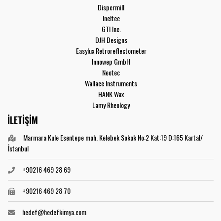
Dispermill
Ineltec
GTI Inc.
DJH Designs
Easylux Retroreflectometer
Innowep GmbH
Neotec
Wallace Instruments
HANK Wax
Lamy Rheology
İLETİŞİM
Marmara Kule Esentepe mah. Kelebek Sokak No:2 Kat:19 D:165 Kartal/
İstanbul
+90216 469 28 69
+90216 469 28 70
hedef@hedefkimya.com