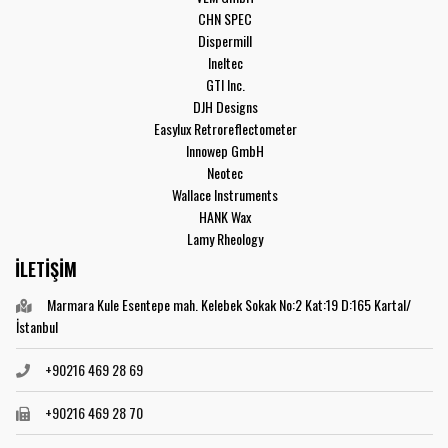
CHN SPEC
Dispermill
Ineltec
GTI Inc.
DJH Designs
Easylux Retroreflectometer
Innowep GmbH
Neotec
Wallace Instruments
HANK Wax
Lamy Rheology
İLETİŞİM
Marmara Kule Esentepe mah. Kelebek Sokak No:2 Kat:19 D:165 Kartal/
İstanbul
+90216 469 28 69
+90216 469 28 70