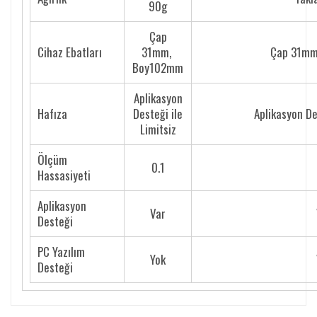
90g
Çap
Cihaz Ebatları
31mm,
Çap 31m
Boy102mm
Aplikasyon
Hafıza
Desteği ile
Aplikasyon Des
Limitsiz
Ölçüm
0.1
Hassasiyeti
Aplikasyon
Var
Desteği
PC Yazılım
Yok
Desteği