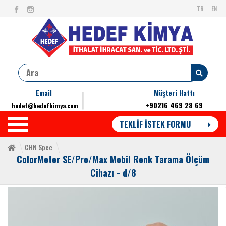
TR
EN
Email
Müşteri Hattı
+90216 469 28 69
hedef@hedefkimya.com
TEKLİF İSTEK FORMU
CHN Spec
ColorMeter SE/Pro/Max Mobil Renk Tarama Ölçüm
Cihazı - d/8