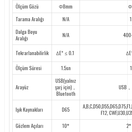
Kişisel kullanıcılar, renk bilgilerini bulutta güncelleyebilir ve renk
Ölçüm Gözü
Φ8mm
Φ
yönetimini çok daha kolay hale getiren farklı araçlar arasında
paylaşabilir.
Tarama Aralığı
N/A
Dalga Boyu
N/A
400
Aralığı
Tekrarlanabilirlik
ΔE* ≤ 0.1
ΔE*
Ölçüm Süresi
1.5sn
1
USB(yalnız
Arayüz
şarj için)，
USB，B
Bluetooth
A,B,C,D50,D55,D65,D75,F1,F
Işık Kaynakları
D65
F12, CWF,U30,U3
Gözlem Açıları
10°
2°