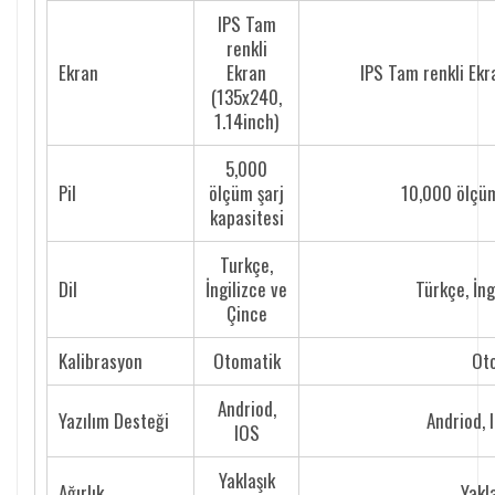
IPS Tam
renkli
Ekran
Ekran
IPS Tam renkli Ekr
(135x240,
1.14inch)
5,000
Pil
ölçüm şarj
10,000 ölçüm
kapasitesi
Turkçe,
Dil
İngilizce ve
Türkçe, İng
Çince
Kalibrasyon
Otomatik
Ot
Andriod,
Yazılım Desteği
Andriod, 
IOS
Yaklaşık
Ağırlık
Yakl