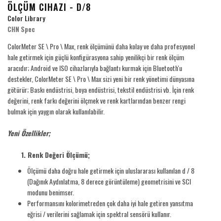
ÖLÇÜM CIHAZI - D/8
Color Library
CHN Spec
ColorMeter SE \ Pro \ Max, renk ölçümünü daha kolay ve daha profesyonel
hale getirmek için güçlü konfigürasyona sahip yenilikçi bir renk ölçüm
aracıdır; Android ve ISO cihazlarıyla bağlantı kurmak için Bluetooth'u
destekler, ColorMeter SE \ Pro \ Max sizi yeni bir renk yönetimi dünyasına
götürür; Baskı endüstrisi, boya endüstrisi, tekstil endüstrisi vb. İçin renk
değerini, renk farkı değerini ölçmek ve renk kartlarından benzer rengi
bulmak için yaygın olarak kullanılabilir.
Yeni Özellikler;
1. Renk Değeri Ölçümü;
Ölçümü daha doğru hale getirmek için uluslararası kullanılan d / 8
(Dağınık Aydınlatma, 8 derece görüntüleme) geometrisini ve SCI
modunu benimser.
Performansını kolorimetreden çok daha iyi hale getiren yansıtma
eğrisi / verilerini sağlamak için spektral sensörü kullanır.