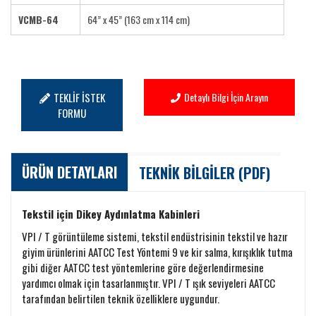
VCMB-64
64” x 45” (163 cm x 114 cm)
TEKLİF İSTEK
Detaylı Bilgi İçin Arayın
FORMU
ÜRÜN DETAYLARI
TEKNİK BİLGİLER (PDF)
Tekstil için Dikey Aydınlatma Kabinleri
VPI / T görüntüleme sistemi, tekstil endüstrisinin tekstil ve hazır
giyim ürünlerini AATCC Test Yöntemi 9 ve kir salma, kırışıklık tutma
gibi diğer AATCC test yöntemlerine göre değerlendirmesine
yardımcı olmak için tasarlanmıştır. VPI / T ışık seviyeleri AATCC
tarafından belirtilen teknik özelliklere uygundur.