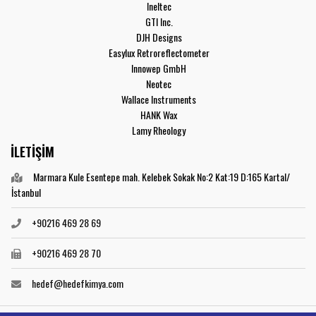
Ineltec
GTI Inc.
DJH Designs
Easylux Retroreflectometer
Innowep GmbH
Neotec
Wallace Instruments
HANK Wax
Lamy Rheology
İLETİŞİM
Marmara Kule Esentepe mah. Kelebek Sokak No:2 Kat:19 D:165 Kartal/
İstanbul
+90216 469 28 69
+90216 469 28 70
hedef@hedefkimya.com