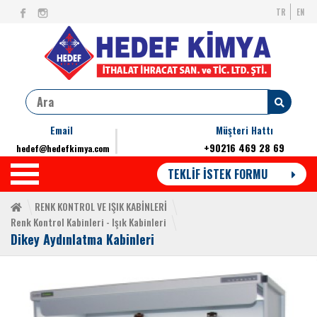
TR
EN
Email
Müşteri Hattı
+90216 469 28 69
hedef@hedefkimya.com
TEKLİF İSTEK FORMU
RENK KONTROL VE IŞIK KABİNLERİ
Renk Kontrol Kabinleri - Işık Kabinleri
Dikey Aydınlatma Kabinleri