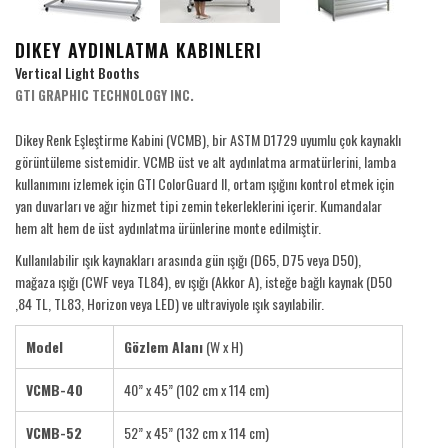
DIKEY AYDINLATMA KABINLERI
Vertical Light Booths
GTI GRAPHIC TECHNOLOGY INC.
Dikey Renk Eşleştirme Kabini (VCMB), bir ASTM D1729 uyumlu çok kaynaklı
görüntüleme sistemidir. VCMB üst ve alt aydınlatma armatürlerini, lamba
kullanımını izlemek için GTI ColorGuard II, ortam ışığını kontrol etmek için
yan duvarları ve ağır hizmet tipi zemin tekerleklerini içerir. Kumandalar
hem alt hem de üst aydınlatma ürünlerine monte edilmiştir.
Kullanılabilir ışık kaynakları arasında gün ışığı (D65, D75 veya D50),
mağaza ışığı (CWF veya TL84), ev ışığı (Akkor A), isteğe bağlı kaynak (D50
,84 TL, TL83, Horizon veya LED) ve ultraviyole ışık sayılabilir.
Model
Gözlem Alanı
(W x H)
VCMB-40
40” x 45” (102 cm x 114 cm)
VCMB-52
52” x 45” (132 cm x 114 cm)