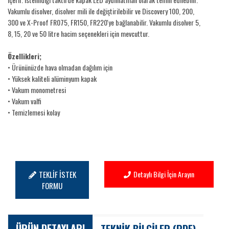
Vakumlu disolver, disolver mili ile değiştirilebilir ve Discovery 100, 200,
300 ve X-Proof FR075, FR150, FR220'ye bağlanabilir. Vakumlu disolver 5,
8, 15, 20 ve 50 litre hacim seçenekleri için mevcuttur.
Özellikleri;
• Ürününüzde hava olmadan dağılım için
• Yüksek kaliteli alüminyum kapak
• Vakum monometresi
• Vakum valfi
• Temizlemesi kolay
TEKLİF İSTEK
Detaylı Bilgi İçin Arayın
FORMU
ÜRÜN DETAYLARI