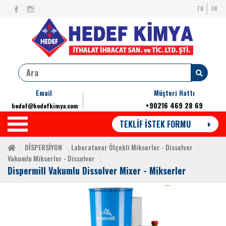
TR
EN
Email
Müşteri Hattı
+90216 469 28 69
hedef@hedefkimya.com
TEKLİF İSTEK FORMU
DİSPERSİYON
Laboratuvar Ölçekli Mikserler - Dissolver
Vakumlu Mikserler - Dissolver
Dispermill Vakumlu Dissolver Mixer - Mikserler