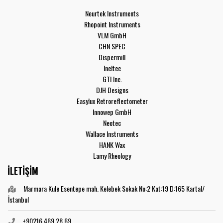
Neurtek Instruments
Rhopoint Instruments
VLM GmbH
CHN SPEC
Dispermill
Ineltec
GTI Inc.
DJH Designs
Easylux Retroreflectometer
Innowep GmbH
Neotec
Wallace Instruments
HANK Wax
Lamy Rheology
İLETİŞİM
Marmara Kule Esentepe mah. Kelebek Sokak No:2 Kat:19 D:165 Kartal/
İstanbul
+90216 469 28 69