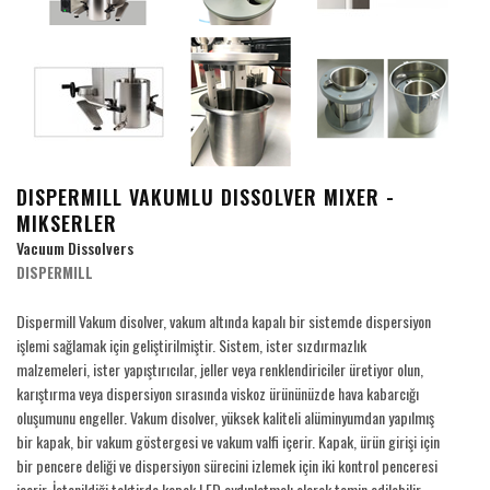
DISPERMILL VAKUMLU DISSOLVER MIXER -
MIKSERLER
Vacuum Dissolvers
DISPERMILL
Dispermill Vakum disolver, vakum altında kapalı bir sistemde dispersiyon
işlemi sağlamak için geliştirilmiştir. Sistem, ister sızdırmazlık
malzemeleri, ister yapıştırıcılar, jeller veya renklendiriciler üretiyor olun,
karıştırma veya dispersiyon sırasında viskoz ürününüzde hava kabarcığı
oluşumunu engeller. Vakum disolver, yüksek kaliteli alüminyumdan yapılmış
bir kapak, bir vakum göstergesi ve vakum valfi içerir. Kapak, ürün girişi için
bir pencere deliği ve dispersiyon sürecini izlemek için iki kontrol penceresi
içerir. İstenildiği taktirde kapak LED aydınlatmalı olarak temin edilebilir.