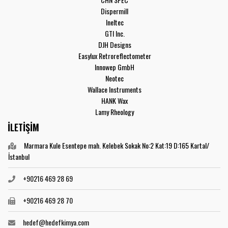
Dispermill
Ineltec
GTI Inc.
DJH Designs
Easylux Retroreflectometer
Innowep GmbH
Neotec
Wallace Instruments
HANK Wax
Lamy Rheology
İLETİŞİM
Marmara Kule Esentepe mah. Kelebek Sokak No:2 Kat:19 D:165 Kartal/
İstanbul
+90216 469 28 69
+90216 469 28 70
hedef@hedefkimya.com