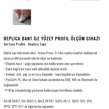
REPLICA BANT İLE YÜZEY PROFIL ÖLÇÜM CIHAZI
Surface Profile - Replica Tape
Dijital yay mikrometreleri, Testex Press-O-Film replica bantları kullanarak
yüzey profili parametrelerini ölçer ve kaydeder.
• Ölçüme hazır - çoğu uygulama için kalibrasyon ayarı gerekmez
• Daha doğru bir tepe-vadi yükseklik ölçümü üretir
• Solvent, asit, yağ, su ve toza dayanıklı - hava koşullarına dayanıklıdır.
• PosiSoft PC, Mac ve Smartphone yazılımlarına USB, WiFi ve Bluetooth ile
bağlanabilir.
• PTB'ye izlenebilirliği gösteren Kalibrasyon Sertifikası dahildir.
ASTM D4417, ISO 8503-5, NACE RP287, SSPC-PA 17, SSPC-SP5, SP6,
SP10, SP11-87T ve diğerlerine uygundur.