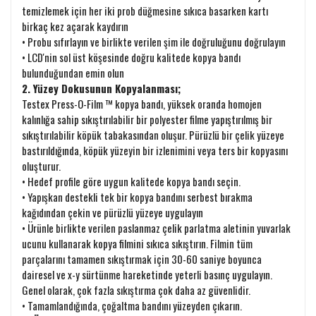
temizlemek için her iki prob düğmesine sıkıca basarken kartı
birkaç kez açarak kaydırın
• Probu sıfırlayın ve birlikte verilen şim ile doğruluğunu doğrulayın
• LCD'nin sol üst köşesinde doğru kalitede kopya bandı
bulunduğundan emin olun
2. Yüzey Dokusunun Kopyalanması;
Testex Press-O-Film ™ kopya bandı, yüksek oranda homojen
kalınlığa sahip sıkıştırılabilir bir polyester filme yapıştırılmış bir
sıkıştırılabilir köpük tabakasından oluşur. Pürüzlü bir çelik yüzeye
bastırıldığında, köpük yüzeyin bir izlenimini veya ters bir kopyasını
oluşturur.
• Hedef profile göre uygun kalitede kopya bandı seçin.
• Yapışkan destekli tek bir kopya bandını serbest bırakma
kağıdından çekin ve pürüzlü yüzeye uygulayın
• Ürünle birlikte verilen paslanmaz çelik parlatma aletinin yuvarlak
ucunu kullanarak kopya filmini sıkıca sıkıştırın. Filmin tüm
parçalarını tamamen sıkıştırmak için 30-60 saniye boyunca
dairesel ve x-y sürtünme hareketinde yeterli basınç uygulayın.
Genel olarak, çok fazla sıkıştırma çok daha az güvenlidir.
• Tamamlandığında, çoğaltma bandını yüzeyden çıkarın.