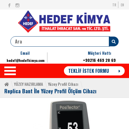
TR
EN
Email
Müşteri Hattı
+90216 469 28 69
hedef@hedefkimya.com
TEKLİF İSTEK FORMU
YÜZEY HAZIRLAMA
Yüzey Profil Cihazı
Replica Bant İle Yüzey Profil Ölçüm Cihazı