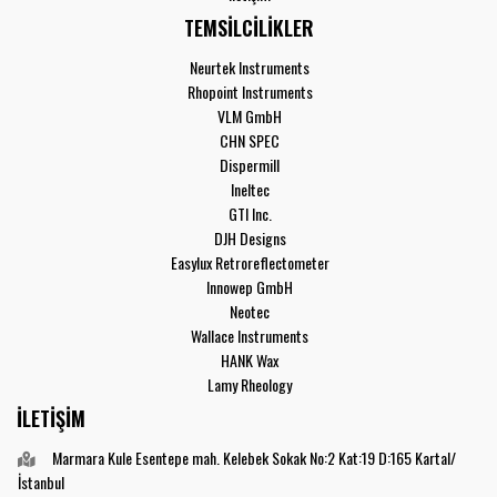
TEMSİLCİLİKLER
Neurtek Instruments
Rhopoint Instruments
VLM GmbH
CHN SPEC
Dispermill
Ineltec
GTI Inc.
DJH Designs
Easylux Retroreflectometer
Innowep GmbH
Neotec
Wallace Instruments
HANK Wax
Lamy Rheology
İLETİŞİM
Marmara Kule Esentepe mah. Kelebek Sokak No:2 Kat:19 D:165 Kartal/
İstanbul