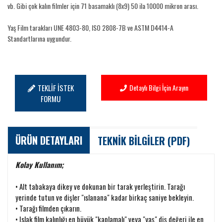
vb. Gibi çok kalın filmler için 71 basamaklı (8x9) 50 ila 10000 mikron arası.
Yaş Film tarakları UNE 4803-80, ISO 2808-7B ve ASTM D4414-A
Standartlarına uygundur.
TEKLİF İSTEK
Detaylı Bilgi İçin Arayın
FORMU
ÜRÜN DETAYLARI
TEKNİK BİLGİLER (PDF)
Kolay Kullanım;
• Alt tabakaya dikey ve dokunan bir tarak yerleştirin. Tarağı
yerinde tutun ve dişler "ıslanana" kadar birkaç saniye bekleyin.
• Tarağı filmden çıkarın.
• Islak film kalınlığı en büyük "kaplamalı" veya "yaş" diş değeri ile en