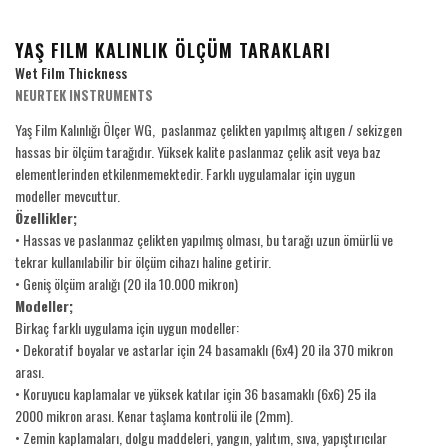
YAŞ FILM KALINLIK ÖLÇÜM TARAKLARI
Wet Film Thickness
NEURTEK INSTRUMENTS
Yaş Film Kalınlığı Ölçer WG, paslanmaz çelikten yapılmış altıgen / sekizgen
hassas bir ölçüm tarağıdır. Yüksek kalite paslanmaz çelik asit veya baz
elementlerinden etkilenmemektedir. Farklı uygulamalar için uygun
modeller mevcuttur.
Özellikler;
• Hassas ve paslanmaz çelikten yapılmış olması, bu tarağı uzun ömürlü ve
tekrar kullanılabilir bir ölçüm cihazı haline getirir.
• Geniş ölçüm aralığı (20 ila 10.000 mikron)
Modeller;
Birkaç farklı uygulama için uygun modeller:
• Dekoratif boyalar ve astarlar için 24 basamaklı (6x4) 20 ila 370 mikron
arası.
• Koruyucu kaplamalar ve yüksek katılar için 36 basamaklı (6x6) 25 ila
2000 mikron arası. Kenar taşlama kontrolü ile (2mm).
• Zemin kaplamaları, dolgu maddeleri, yangın, yalıtım, sıva, yapıştırıcılar